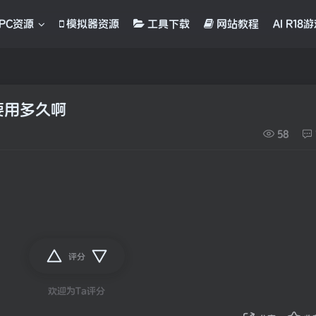
PC资源
模拟器资源
工具下载
网站教程
AI R18
要用多久啊
58
评分
欢迎为Ta评分