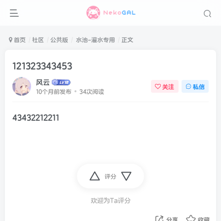
首页
社区
公共版
水池-灌水专用
正文
121323343453
风云
关注
私信
10个月前发布
34次阅读
43432212211
评分
欢迎为Ta评分
分享
收藏