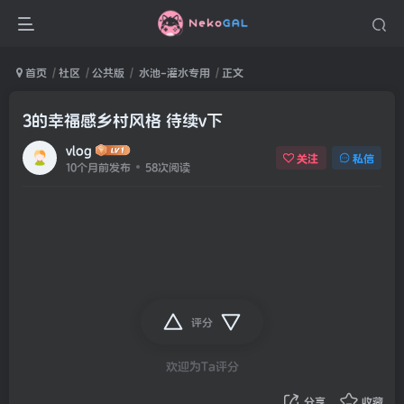
首页
社区
公共版
水池-灌水专用
正文
3的幸福感乡村风格 待续v下
vlog
关注
私信
10个月前发布
58次阅读
评分
欢迎为Ta评分
分享
收藏