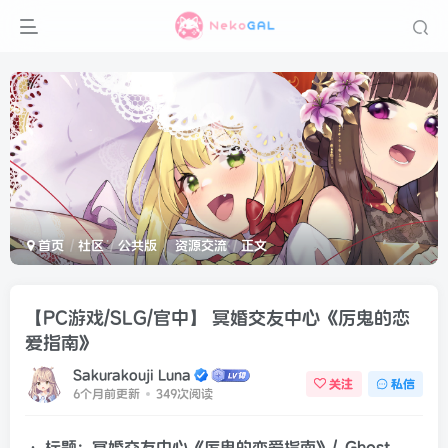
首页
社区
公共版
资源交流
正文
【PC游戏/SLG/官中】 冥婚交友中心《厉鬼的恋
爱指南》
Sakurakouji Luna
关注
私信
6个月前更新
349次阅读
• 标题: 冥婚交友中心《厉鬼的恋爱指南》/
Ghost