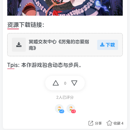
资源下载链接:
冥婚交友中心《厉鬼的恋爱指
下载
南》
Tpis: 本作游戏包含动态与步兵。
0
2人已评分
+1
-1
分享
收藏
4