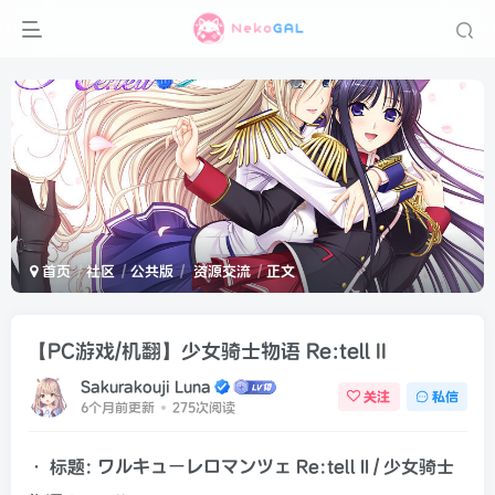
首页
社区
公共版
资源交流
正文
【PC游戏/机翻】少女骑士物语 Re:tell II
Sakurakouji Luna
关注
私信
6个月前更新
275次阅读
• 标题: ワルキューレロマンツェ Re:tell II / 少女骑士