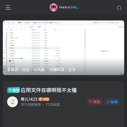
首页
社区
公共版
问题反馈
正文
应用文件在哪啊我不太懂
提问
希儿1423
关注
私信
10个月前发布
77次阅读