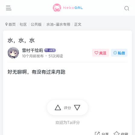
首页
社区
公共版
水池-灌水专用
正文
水，水，水
雪村千绘莉
关注
私信
10个月前发布
51次阅读
好无聊啊，有没有过来月跑
评分
欢迎为Ta评分
分享
收藏