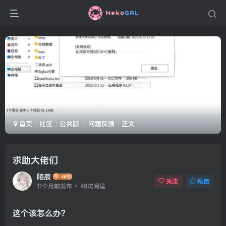
首页
社区
公共版
问题反馈
正文
求助大佬们
陌辰
关注
私信
11个月前发布
48次阅读
这个该怎么办?