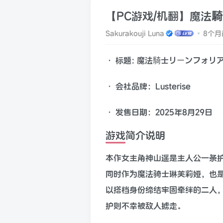
【PC游戏/机翻】魔法
Sakurakouji Luna
8个月
• 标题: 魔法騎士リーンフォリア
• 会社品牌：Lusterise
• 发售日期：2025年8月29日
游戏简介说明
本作女主角神山遥是主人公一条
同时作为魔法骑士琳芙莉娅，也
以搭档身份缔结牢固牵绊的二人
护则不幸被敌人掳走。