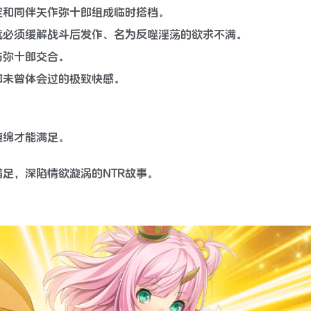
定和同伴矢作弥十郎组成临时搭档。
就必须缓解战斗后发作、名为反噬淫荡的欲求不满。
与弥十郎交合。
都未曾体会过的极致快感。
缠绵才能满足。
足，深陷情欲漩涡的NTR故事。