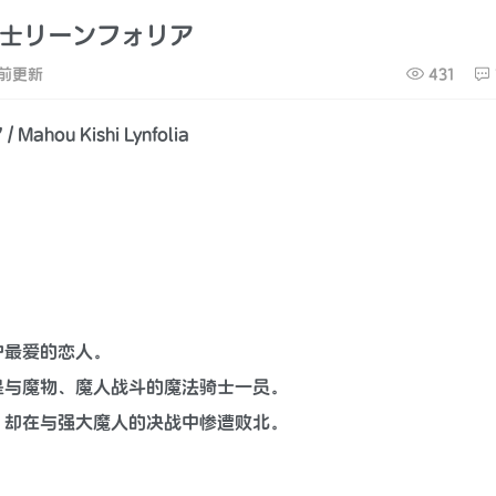
騎士リーンフォリア
前更新
431
 /
Mahou Kishi Lynfolia
护最爱的恋人。
是与魔物、魔人战斗的魔法骑士一员。
，却在与强大魔人的决战中惨遭败北。