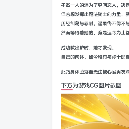
孑然一人的遥为了夺回恋人，决
但若想发挥出魔法骑士的力量，
历经纠葛与忍耐，遥最终不得不
然而等待着她的，竟是迄今为止
成功救出护时，她才发现。
自己的肉体，如今唯有与弥十郎
此乃身体堕落至无法被心爱男友满
下方为游戏CG图片截图