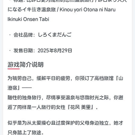
になるイキ抜き温泉旅 / Kinou yori Otona ni Naru
Ikinuki Onsen Tabi
• 会社品牌：しろくまだんご
• 发售日期：2025年8月29日
游戏简介说明
为犒劳自己，缓解平日的疲劳，你预订了高档旅馆『山
澄宿』——
随性的独身旅行，尽情享受温泉与悠哉时光之际，你邂
逅了同样是一人旅行的女性『花风 美里』。
似乎是为从太爱操心且过度保护的父母身边独立，她才
只身踏上了旅途。