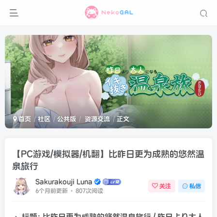
首页
社区
公共版
资源交流
正文
【PC游戏/模拟器/机翻】比昨日更为成熟的悠然温
泉旅行
Sakurakouji Luna
关注
私信
6个月前更新
807次阅读
• 标题: 比昨日更为成熟的悠然温泉旅行 / 昨日より大人