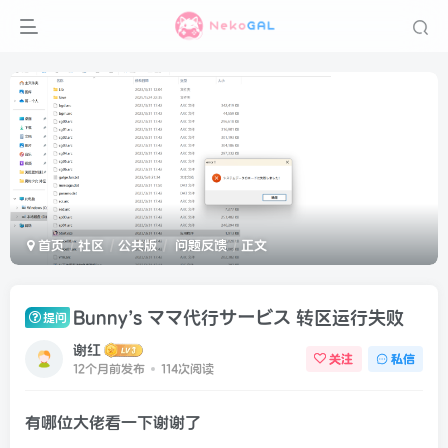
首页
社区
公共版
问题反馈
正文
Bunny’s ママ代行サービス 转区运行失败
提问
谢红
关注
私信
12个月前发布
114次阅读
有哪位大佬看一下谢谢了