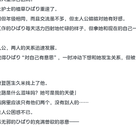
上护士的植草ひばり重逢了。
同但年级相同，而且交流虽不多，但主人公暗暗对她有好感。
工作的ひばり每天活力四射地忙碌的样子，但拿她和现在的自己
人公，两人的关系迅速发展。
觉得ひばり“对自己有意思”，一时冲动下想和她发生关系，但被
康复医生久米找上了他。
走路是什么滋味吗？她可是我的天使」
病房里应该只有他们两个，没有别人的……
主人公困惑不已。
着无邪的ひばり的充满兽欲的恶意——