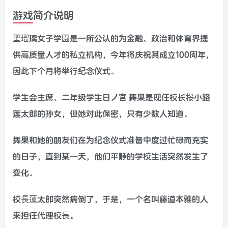
游戏简介说明
聖瑠璃女子学園是一所公认的为金融、政治和体育界提
供高质量人才的私立机构，今年将庆祝其成立100周年，
因此下个月将举行纪念仪式。
学生会主席、二年级学生日ノ宮 舞果是现任校长桜小路
莲太郎的孙女，但她对此保密，只有少数人知道。
舞果和她的朋友们在为纪念仪式准备中度过忙碌而充实
的日子，直到某一天，他们平静的学校生活突然发生了
变化。
校長蓮太郎突然病倒了，于是，一个名叫藤道本雅的人
来担任代理校長。