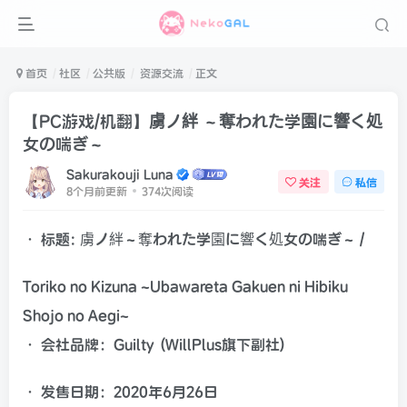
首页
社区
公共版
资源交流
正文
【PC游戏/机翻】虜ノ絆 ～奪われた学園に響く処
女の喘ぎ～
Sakurakouji Luna
关注
私信
8个月前更新
374次阅读
• 标题: 虜ノ絆～奪われた学園に響く処女の喘ぎ～ /
Toriko no Kizuna ~Ubawareta Gakuen ni Hibiku
Shojo no Aegi~
• 会社品牌：Guilty
(WillPlus旗下副社)
• 发售日期：2020年6月26日