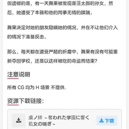
但遗憾的是，有一天舞果被发现是蓮太郎的孙女，然
后，她遭受了本雅和他的同事无情的蹂躏。
舞果决定对她的朋友隐瞒她的情况，并在不让他们介入
的情况下准备反击。
那么，每天都在遭受严酷的折磨中，舞果有没有可能重
新夺回学校，还是以这样被吃的命运而结束？
注意说明
所有 CG 均为 H 场景 不提供.
资源下载链接:
虜ノ絆 ～奪われた学園に響く
下载
処女の喘ぎ～