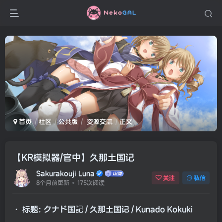
首页
社区
公共版
资源交流
正文
【KR模拟器/官中】久那土国记
Sakurakouji Luna
关注
私信
8个月前更新
175次阅读
• 标题: クナド国記 / 久那土国记 / Kunado Kokuki