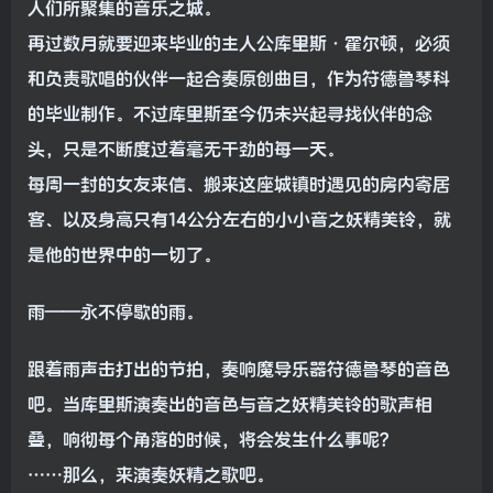
人们所聚集的音乐之城。
再过数月就要迎来毕业的主人公库里斯·霍尔顿，必须
和负责歌唱的伙伴一起合奏原创曲目，作为符德鲁琴科
的毕业制作。不过库里斯至今仍未兴起寻找伙伴的念
头，只是不断度过着毫无干劲的每一天。
每周一封的女友来信、搬来这座城镇时遇见的房内寄居
客、以及身高只有14公分左右的小小音之妖精芙铃，就
是他的世界中的一切了。
雨——永不停歇的雨。
跟着雨声击打出的节拍，奏响魔导乐器符德鲁琴的音色
吧。当库里斯演奏出的音色与音之妖精芙铃的歌声相
叠，响彻每个角落的时候，将会发生什么事呢？
……那么，来演奏妖精之歌吧。