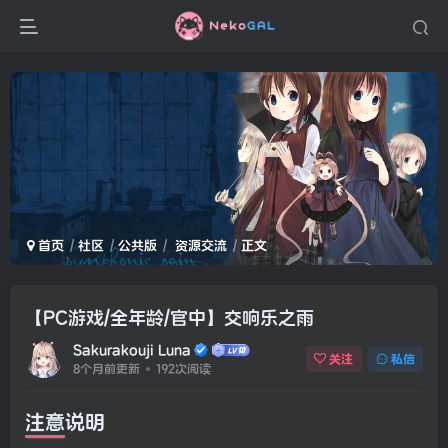
首页
社区
公共版
资源交流
正文
【PC游戏/全年龄/官中】交响乐之雨
Sakurakouji Luna
关注
私信
8个月前更新
192次阅读
注意说明