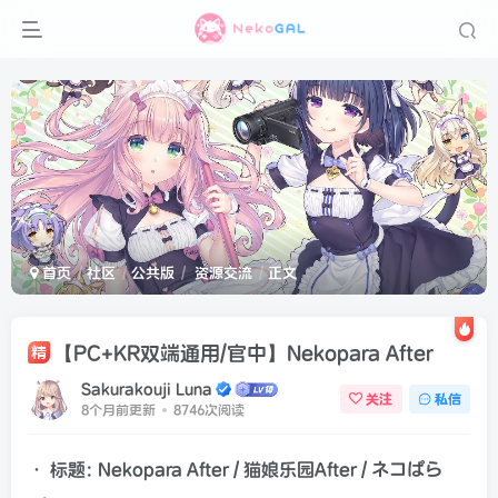
首页
社区
公共版
资源交流
正文
【PC+KR双端通用/官中】Nekopara After
精
Sakurakouji Luna
关注
私信
8个月前更新
8746次阅读
• 标题: Nekopara After / 猫娘乐园After / ネコぱら