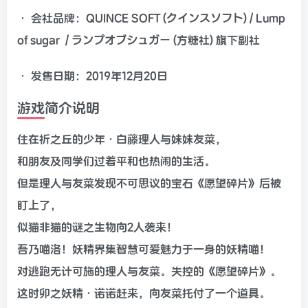
• 会社品牌：QUINCE SOFT (クインスソフト) / Lump
of sugar / ランプオブシュガー (方糖社) 旗下副社
• 发售日期：2019年12月20日
游戏简介说明
住在祈之丘的少年·白藤理人与妹妹友菜，
和朋友及同学们过着平和也热闹的生活。
但是理人与友菜发现不可思议的宝石《愿望碎片》后被
盯上了，
似猫非猫的谜之生物向2人袭来！
吾乃喵洛！妖精界集智慧可爱魅力于一身的妖精喵！
对逃跑无计可施的理人与友菜。失控的《愿望碎片》。
这时卯之妖精·诺诺赶来，向友菜托付了一个道具。