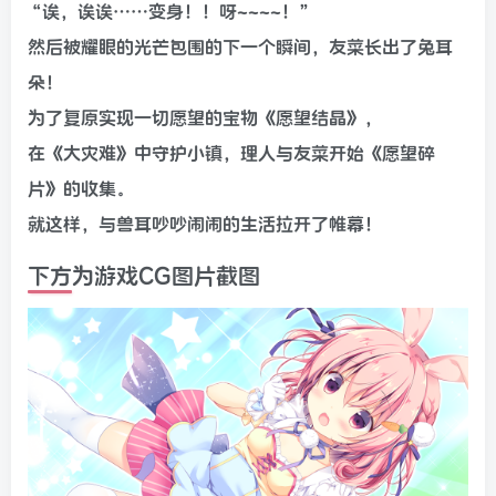
“诶，诶诶……变身！！呀~~~~！”
然后被耀眼的光芒包围的下一个瞬间，友菜长出了兔耳
朵！
为了复原实现一切愿望的宝物《愿望结晶》，
在《大灾难》中守护小镇，理人与友菜开始《愿望碎
片》的收集。
就这样，与兽耳吵吵闹闹的生活拉开了帷幕！
下方为游戏CG图片截图