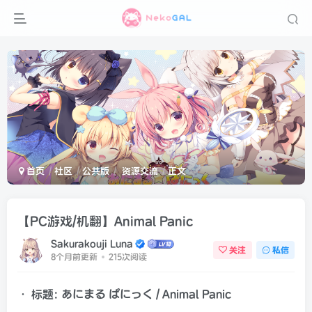
首页
社区
公共版
资源交流
正文
【PC游戏/机翻】Animal Panic
Sakurakouji Luna
关注
私信
8个月前更新
215次阅读
• 标题: あにまる ぱにっく / Animal Panic