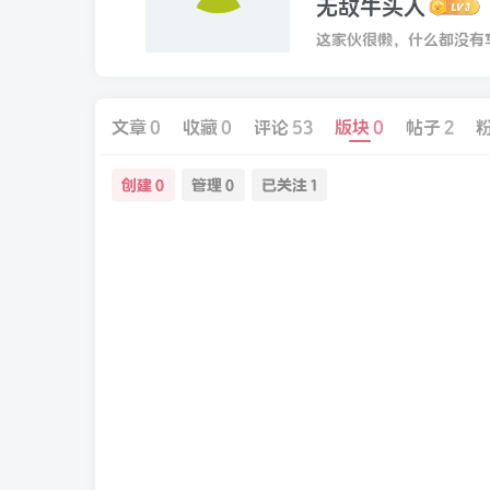
无敌牛头人
这家伙很懒，什么都没有写.
文章
0
收藏
0
评论
53
版块
0
帖子
2
创建
管理
已关注
0
0
1