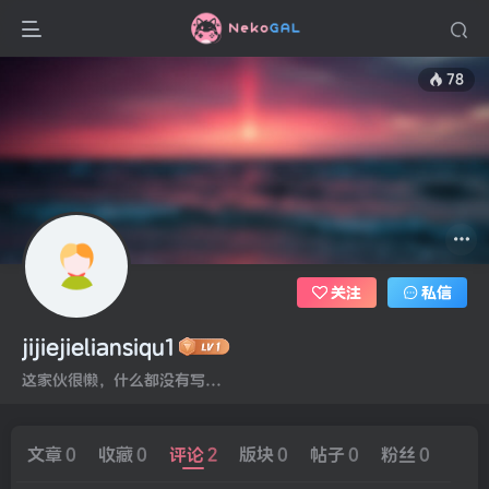
78
关注
私信
jijiejieliansiqu1
这家伙很懒，什么都没有写...
文章
0
收藏
0
评论
2
版块
0
帖子
0
粉丝
0