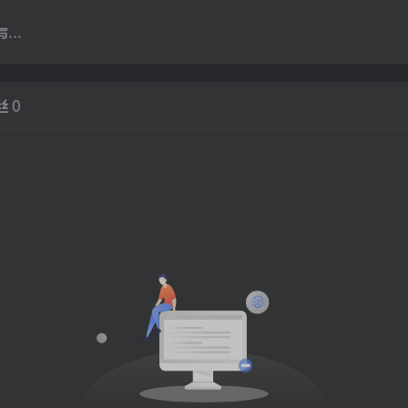
..
丝
0