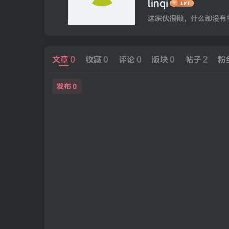
linqi
这家伙很懒，什么都没有写.
文章
0
收藏
0
评论
0
版块
0
帖子
2
粉
发布
0