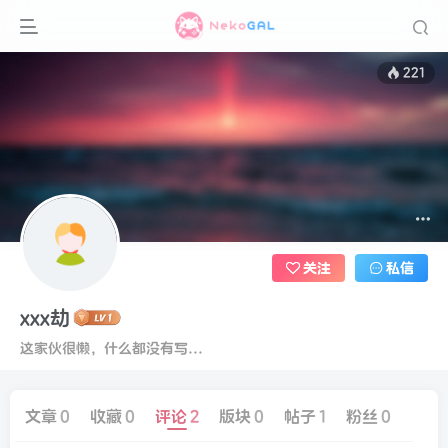
221
关注
私信
xxx劫
这家伙很懒，什么都没有写...
文章
0
收藏
0
评论
2
版块
0
帖子
1
粉丝
0