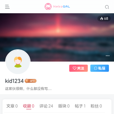
68
关注
私信
kid1234
这家伙很懒，什么都没有写...
文章
0
收藏
0
评论
24
版块
0
帖子
1
粉丝
0