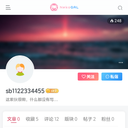
248
关注
私信
sb1122334455
这家伙很懒，什么都没有写...
文章
0
收藏
5
评论
12
版块
0
帖子
2
粉丝
0