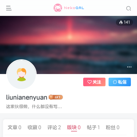
141
关注
私信
liunianenyuan
这家伙很懒，什么都没有写...
文章
0
收藏
0
评论
2
版块
0
帖子
1
粉丝
0