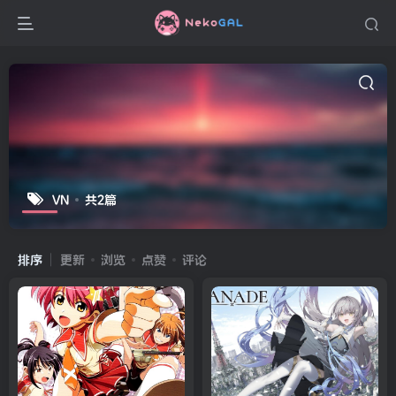
VN
共2篇
排序
更新
浏览
点赞
评论