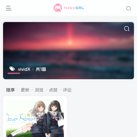
vividX
共1篇
排序
更新
浏览
点赞
评论