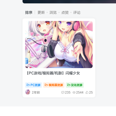
排序
更新
浏览
点赞
评论
【PC游戏/模拟器/机翻】闪耀少女
PC资源
模拟器资源
汉化资源
2年前
235
2544
25