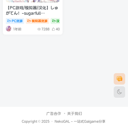
【PC游戏/模拟器/汉化】しゅ
がてん！-sugarfull
tempering-（甜糖热恋! / 糖
PC资源
模拟器资源
汉化资源
调!）
1年前
7288
40
广告合作
关于我们
Copyright © 2025 ·
NekoGAL - 一站式Galgame分享