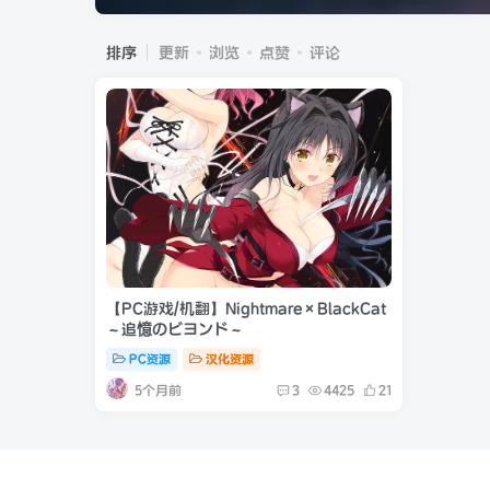
排序
更新
浏览
点赞
评论
【PC游戏/机翻】Nightmare×BlackCat
～追憶のビヨンド～
PC资源
汉化资源
5个月前
3
4425
21