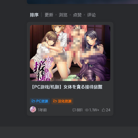
排序
更新
浏览
点赞
评论
【PC游戏/机翻】女体を貪る接待旅館
PC资源
汉化资源
1年前
881
1.1W+
24