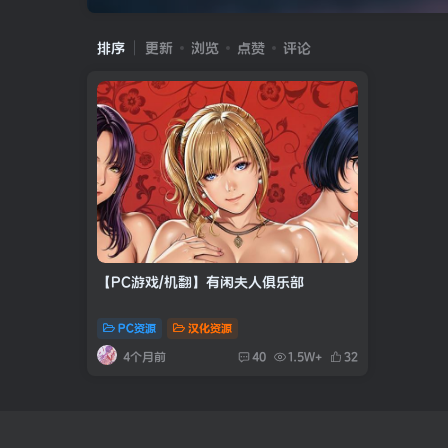
排序
更新
浏览
点赞
评论
【PC游戏/机翻】有闲夫人俱乐部
PC资源
汉化资源
4个月前
40
1.5W+
32