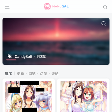
CandySoft
共2篇
排序
更新
浏览
点赞
评论