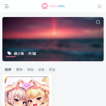
雌小鬼
共1篇
排序
更新
浏览
点赞
评论