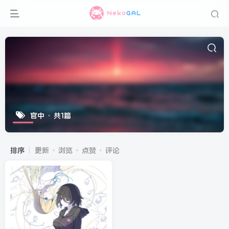
官中
共1篇
排序
更新
浏览
点赞
评论