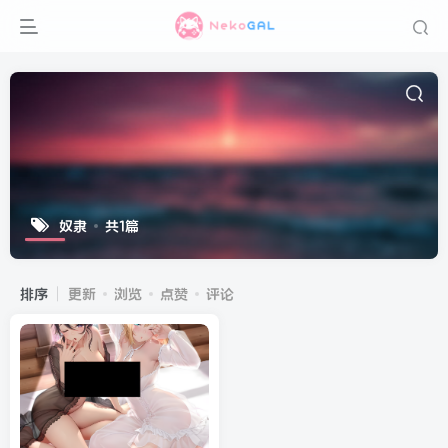
奴隶
共1篇
排序
更新
浏览
点赞
评论