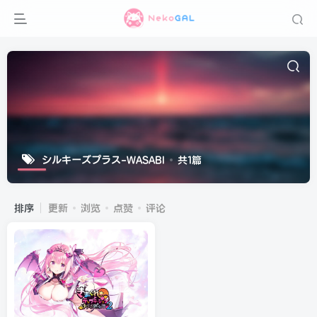
シルキーズプラス-WASABI
共1篇
排序
更新
浏览
点赞
评论