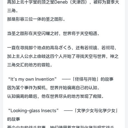
再加上北十字星的顶之星Deneb（天津四），被称为夏季大
三角。
那是形容三位一体的圣之图形。
当圣之图形在天空闪耀之时，世界将于天空相遇。
一直在寻找那个地点的高岛ざくろ，还有若槻镜、若槻司，
加上主人公水上由岐这四个人开始了寻找天空与世界，神之
三角交汇的地方的冒险。
“It’s my own Invention”
——「终结与开始」的故事
因为某个事件为契机，世界开始偏离自己的认知。
认知偏离的最后，他在世界尽头的地方发现了救赎。
“Looking-glass Insects”
——「文学少女与化学少女」
的故事
两个少女的战斗故事。她们使用着文学与化学与现实战斗。