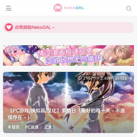
点我捐助NekoGAL～
点我捐助NekoGAL～
点我捐助NekoGAL～
2957
2.6W+
125
【PC游戏/模拟器/汉化】素晴日（美好的每一天～不连
续存在～）
首页
PC资源
正文