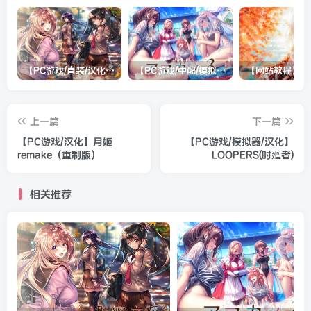
【PC游戏/直装/汉化】甜蜜女友2(包含甜蜜女友2+)
【PC游戏/中配/模拟器/双系统直装/机翻】アマカノ３（甜蜜女友3）
上一篇
下一篇
【PC游戏/汉化】月姬
【PC游戏/模拟器/汉化】
remake（重制版）
LOOPERS(时廻者)
相关推荐