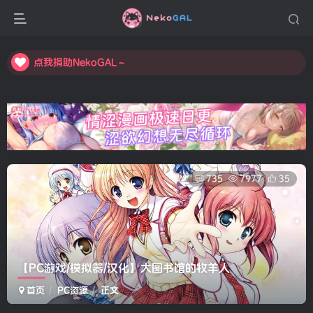
点我捐助NekoGAL～
点我捐助NekoGAL～
点我捐助NekoGAL～
735
7977
35
【PC游戏/模拟器/汉化】大图书馆的牧羊人
首页
PC资源
正文