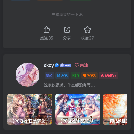
喜欢就支持一下吧
点赞
35
分享
收藏
37
skdy
关注
0
803
0
3083
654W+
这家伙很懒，什么都没有写...
【PC游戏/直装/汉化】甜蜜女友2(包含甜蜜女友2+)
【PC游戏/中配/模拟器/双系统直装/机翻】アマカノ３（甜蜜女友3）