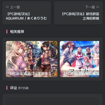
上一篇
下一篇
【PC游戏/汉化】
【PC游戏/汉化】献给蔚蓝
AQUARIUM／あくありうむ
之海的新娘
相关推荐
【PC游戏/直装/汉化】甜蜜女友2(包含甜蜜女友2+)
【PC游戏/中配/模拟器/双系统直装/
评论
共735条