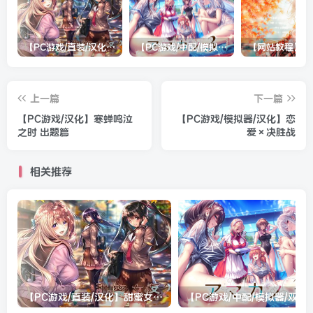
【PC游戏/直装/汉化】甜蜜女友2(包含甜蜜女友2+)
【PC游戏/中配/模拟器/双系统直装/机翻】アマカノ３（甜蜜女友3）
上一篇
下一篇
【PC游戏/汉化】寒蝉鸣泣
【PC游戏/模拟器/汉化】恋
之时 出题篇
爱×决胜战
相关推荐
【PC游戏/直装/汉化】甜蜜女友2(包含甜蜜女友2+)
【PC游戏/中配/模拟器/双系统直装/