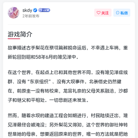
skdy
关注
私信
2年前发布
游戏简介
故事描述古手梨花在祭囃篇解脱命运后，不幸遇上车祸，重
新轮回到昭和58年6月的雏见泽中。
在这个世界，在起点上已和其他世界不同。没有雏见泽症候
群、没有“东京组织”、没有大坝事件。北条悟史仍然健
在，前原圭一没有转校来，龙宫礼奈的父母关系融洽，沙都
子和继父和平相处。一切悲剧还未发生。
然而，随着水坝的建造工程会如期进行，村民陆续迁出，雏
见泽最终会被淹没；另外梨花又得知，这个世界的御社神转
世是她的母亲，想要返回原来的世界，唯一的方法就是把她