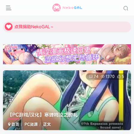
点我捐助NekoGAL～
点我捐助NekoGAL～
点我捐助NekoGAL～
74
1370
5
【PC游戏/汉化】寒蝉鸣泣之时礼
首页
PC资源
正文