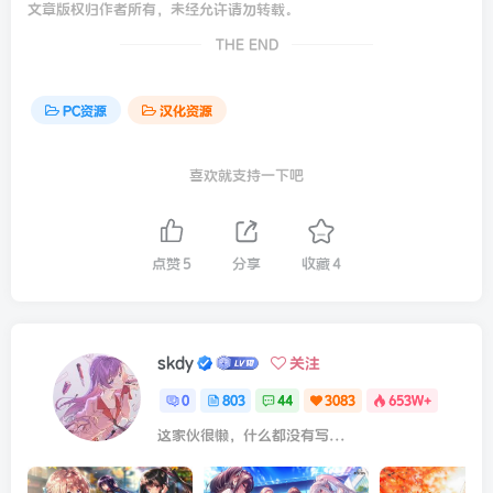
文章版权归作者所有，未经允许请勿转载。
THE END
PC资源
汉化资源
喜欢就支持一下吧
点赞
5
分享
收藏
4
skdy
关注
0
803
44
3083
653W+
这家伙很懒，什么都没有写...