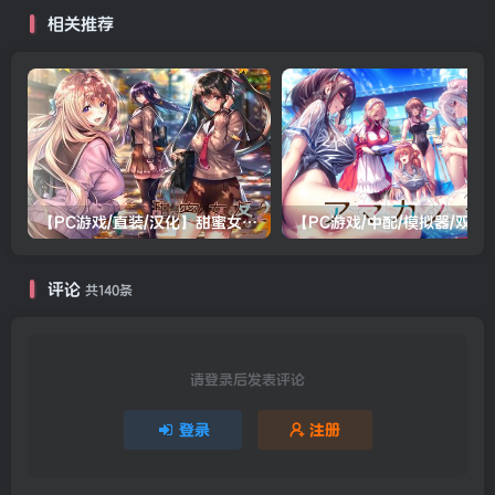
相关推荐
【PC游戏/直装/汉化】甜蜜女友2(包含甜蜜女友2+)
【PC游戏/中配/模拟器/双系统直装/
评论
共140条
请登录后发表评论
登录
注册