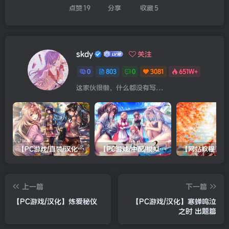
点赞
19
分享
收藏
5
skdy
关注
0
803
0
3081
651W+
这家伙很懒，什么都没有写...
【PC游戏/直装/汉化】甜蜜女友2(包含甜蜜女友2+)
【PC游戏/中配/模拟器/双系统直装/机翻】アマカノ３（甜蜜女友3）
上一篇
下一篇
【PC游戏/汉化】炼爱秘仪
【PC游戏/汉化】寒蝉鸣泣
之时 出题篇