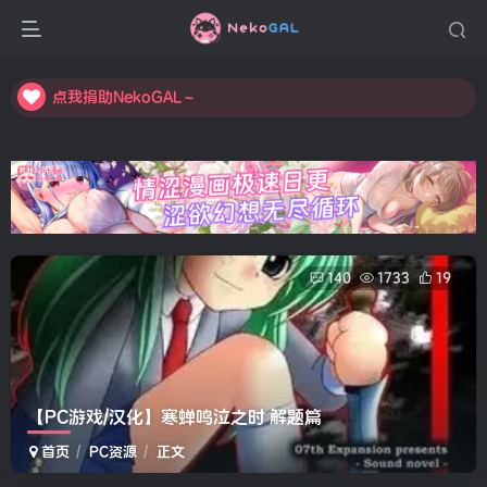
点我捐助NekoGAL～
点我捐助NekoGAL～
点我捐助NekoGAL～
140
1733
19
【PC游戏/汉化】寒蝉鸣泣之时 解题篇
首页
PC资源
正文