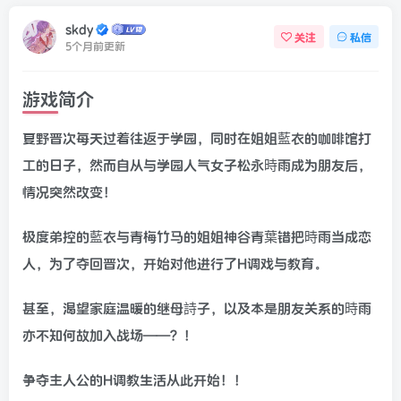
skdy
关注
私信
5个月前更新
游戏简介
夏野晋次每天过着往返于学园，同时在姐姐藍衣的咖啡馆打
工的日子，然而自从与学园人气女子松永時雨成为朋友后，
情况突然改变！
极度弟控的藍衣与青梅竹马的姐姐神谷青葉错把時雨当成恋
人，为了夺回晋次，开始对他进行了H调戏与教育。
甚至，渴望家庭温暖的继母詩子，以及本是朋友关系的時雨
亦不知何故加入战场——？！
争夺主人公的H调教生活从此开始！！