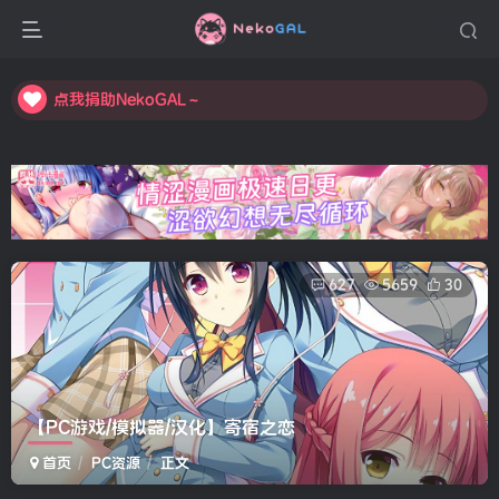
点我捐助NekoGAL～
点我捐助NekoGAL～
点我捐助NekoGAL～
627
5659
30
【PC游戏/模拟器/汉化】寄宿之恋
首页
PC资源
正文