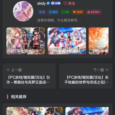
skdy
关注
0
803
44
3081
651W+
这家伙很懒，什么都没有写...
【PC游戏/直装/汉化】甜蜜女友2(包含甜蜜女友2+)
【PC游戏/中配/模拟器/双系统直装/机翻】アマカノ３（甜蜜女友3）
上一篇
下一篇
【PC游戏/模拟器/汉化】駄
【PC游戏/模拟器/汉化】永
作～爱丽丝与克罗艾连结之
不枯萎的世界与终结之花(不
日
败世界与终焉之花)
相关推荐