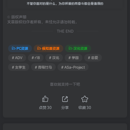
不管你面对的是什么，为你所爱的而奋斗都会是值得的
©
版权声明
文章版权归作者所有，未经允许请勿转载。
THE END
PC资源
模拟器资源
汉化资源
# ADV
# r18
# 汉化
# 学园
# 恋爱
# 女学生
# 青梅竹马
# ASa-Project
喜欢就支持一下吧
点赞
30
分享
收藏
30