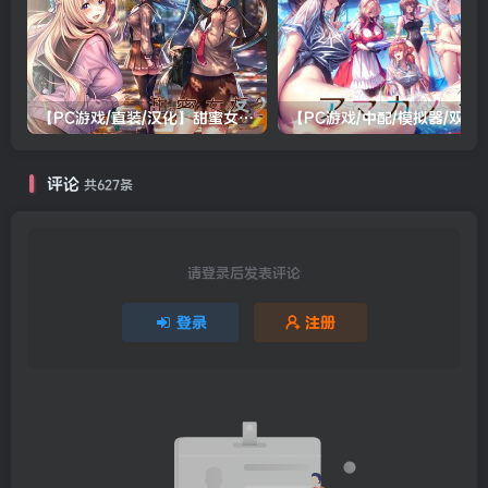
【PC游戏/直装/汉化】甜蜜女友2(包含甜蜜女友2+)
【PC游戏/中配/模拟器/双系统直装/
评论
共627条
请登录后发表评论
登录
注册