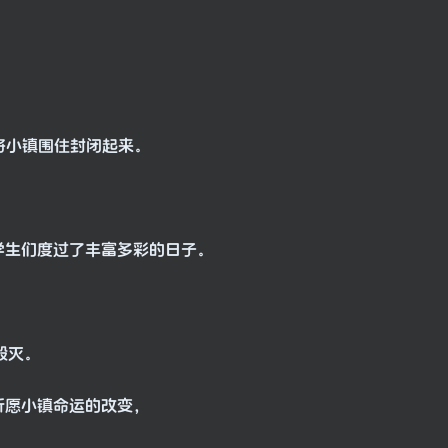
，将小镇围住封闭起来。
学生们度过了丰富多彩的日子。
毁灭。
祈愿小镇命运的改变，