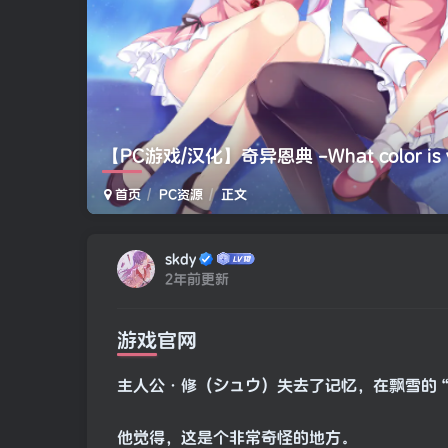
【PC游戏/汉化】奇异恩典 -What color is you
首页
PC资源
正文
skdy
2年前更新
游戏官网
主人公·修（シュウ）失去了记忆，在飘雪的
他觉得，这是个非常奇怪的地方。