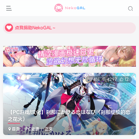
点我捐助NekoGAL～
点我捐助NekoGAL～
点我捐助NekoGAL～
411
4297
12
【PC游戏/汉化】刹那にかける恋はなび（刹那绽放的恋
之花火）
首页
PC资源
正文