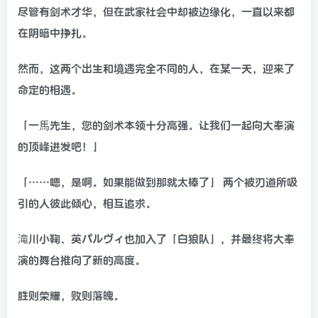
尽管有剑术才华，但在武家社会中却被边缘化，一直以来都
在阴暗中挣扎。
然而，这两个出生和境遇完全不同的人，在某一天，迎来了
命定的相遇。
「一馬先生，您的剑术本领十分高强。让我们一起向大奉演
的顶峰进发吧！」
「……嗯，是啊。如果能做到那就太棒了」 两个被刃道所吸
引的人彼此倾心，相互追求。
滝川小鞠、英パルヴィ也加入了「白狼队」，并最终将大奉
演的舞台推向了新的高度。
胜则荣耀，败则落魄。