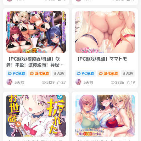
【PC游戏/模拟器/机翻】吹
【PC游戏/机翻】ママトモ
弹！丰盈！波涛汹涌！异世界
胸部间谍学院！
PC资源
汉化资源
# ADV
# r18
PC资源
# 学园
汉化资源
# ADV
#
5天前
5天前
5129
27
3736
19