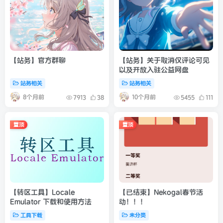
【站务】官方群聊
【站务】关于取消仅评论可见
以及开放入驻公益网盘
站务相关
站务相关
8个月前
10个月前
7913
38
5455
111
置顶
置顶
【转区工具】Locale
【已结束】Nekogal春节活
Emulator 下载和使用方法
动！！！
工具下载
未分类